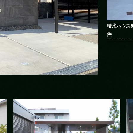
積水ハウス
件