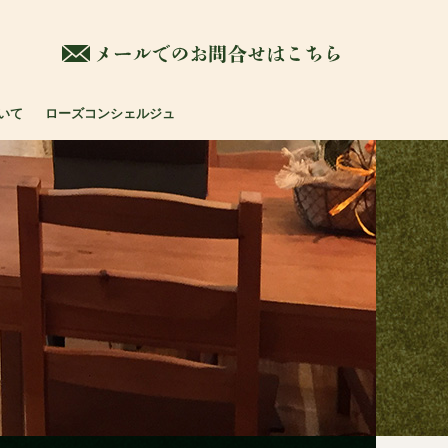
-9191-6363
メールでの
いて
ローズコンシェルジュ
ラグジュア