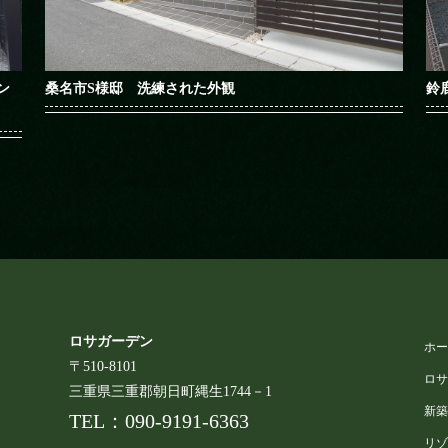
ン
桑名市S様邸 洗練された外観
鈴
ロサガーデン
ホ
〒510-8101
ロ
三重県三重郡朝日町縄生1744－1
新
TEL：
090-9191-6363
リ