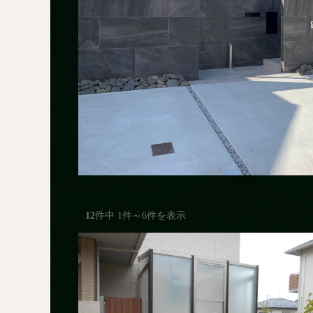
12
件中
1
件～
6
件を表示