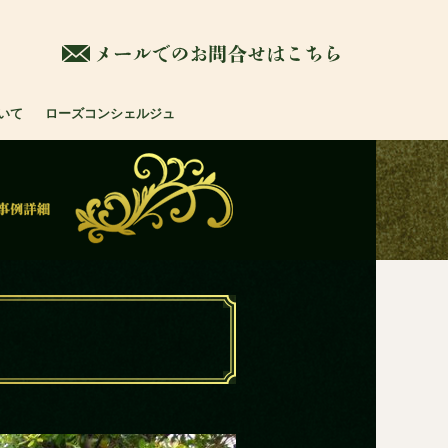
-9191-6363
メールでの
いて
ローズコンシェルジュ
ラグジュア