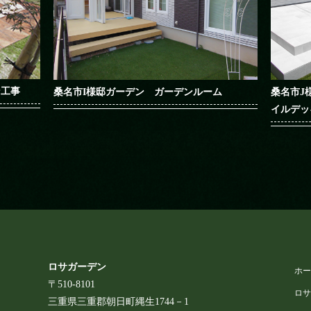
ン工事
桑名市I様邸ガーデン ガーデンルーム
桑名市J
イルデッ
ロサガーデン
ホ
〒510-8101
ロ
三重県三重郡朝日町縄生1744－1